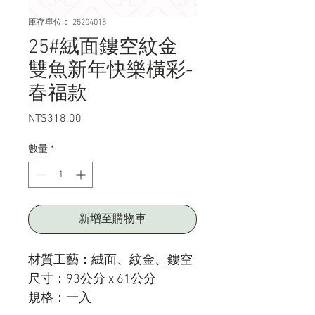
庫存單位： 25204018
25#絨面鏤空紋金
雙魚新年快樂橫彩-
春福款
NT$318.00
價
格
數量
*
新增至購物車
材質工藝：絨面、紋金、鏤空
尺寸：93公分 x 61公分
規格：一入