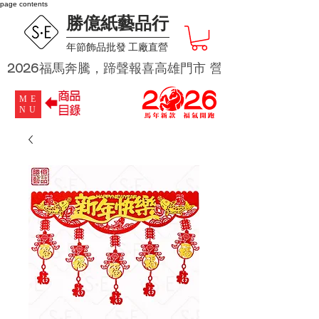
page contents
勝億紙藝品行
​年節飾品批發 工廠直營
2026福馬奔騰，蹄聲報喜高雄門市 營業時段為 週二及週四 
ME
NU