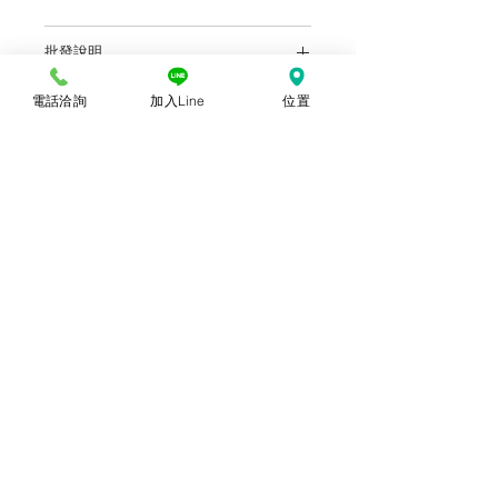
本站上架販售之產品，因各廠牌顯示器及
批發說明
輸出色差關係，於螢幕所示產品圖與實物
略有差異乃屬正常，購買時仍以實體規
前往批發說明
格、尺寸、色澤為準。產品尺寸可能因為
電話洽詢
加入Line
位置
體積過大，有測量誤差，平均誤差值為正
負2公分。
© 2018勝億紙藝品行 |
(07)723-9256、
(07)717-3375
｜
高雄市苓雅區中正一路
212、214號 (距中正交流道約400公尺) ｜
前往勝億總批發門市
台中批發門市｜
(04)22243026
｜
台中市南
區復興路三段499號
(在護您美中醫診所後
面&第三市場對面) ｜前往
台中批發網站
本網站僅能呈現部分代表性