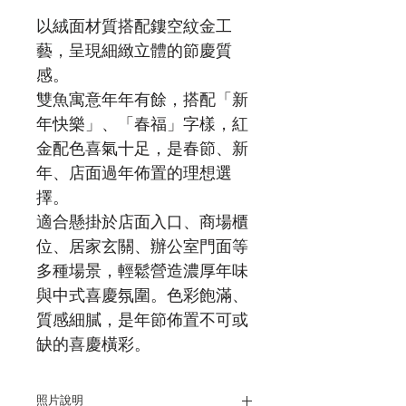
以絨面材質搭配鏤空紋金工
藝，呈現細緻立體的節慶質
感。
雙魚寓意年年有餘，搭配「新
年快樂」、「春福」字樣，紅
金配色喜氣十足，是春節、新
年、店面過年佈置的理想選
擇。
適合懸掛於店面入口、商場櫃
位、居家玄關、辦公室門面等
多種場景，輕鬆營造濃厚年味
與中式喜慶氛圍。色彩飽滿、
質感細膩，是年節佈置不可或
缺的喜慶橫彩。
照片說明