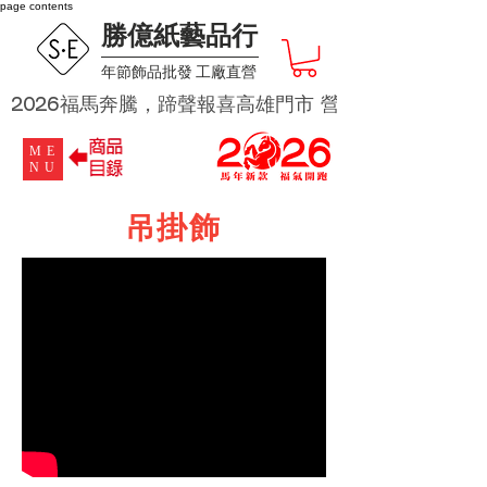
page contents
勝億紙藝品行
​年節飾品批發 工廠直營
2026福馬奔騰，蹄聲報喜高雄門市 營業時段為 週二及週四 
ME
NU
吊掛飾