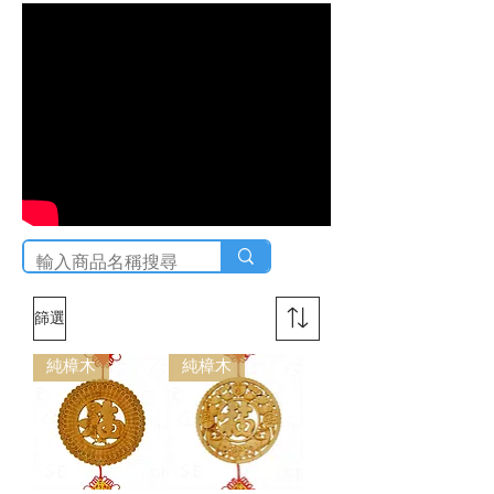
篩選
純樟木
純樟木