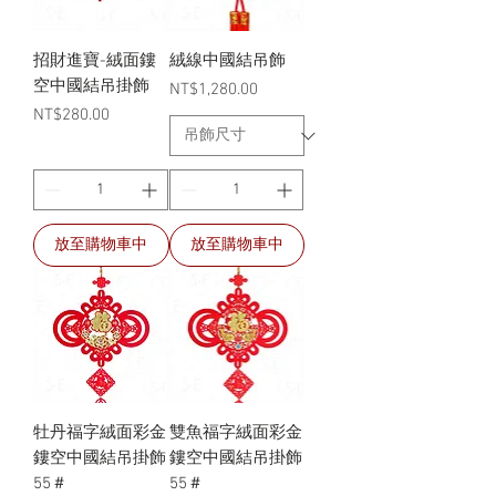
招財進寶-絨面鏤
絨線中國結吊飾
空中國結吊掛飾
價格
NT$1,280.00
價格
NT$280.00
放至購物車中
放至購物車中
牡丹福字絨面彩金
雙魚福字絨面彩金
鏤空中國結吊掛飾
鏤空中國結吊掛飾
55＃
55＃