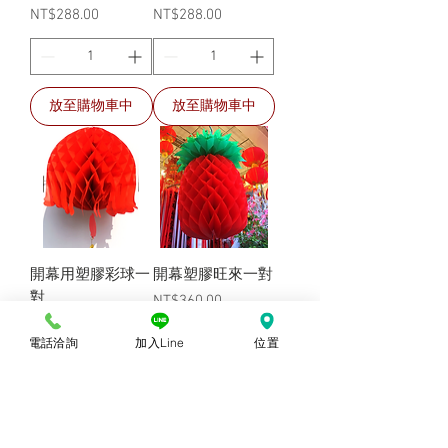
價格
價格
NT$288.00
NT$288.00
放至購物車中
放至購物車中
開幕用塑膠彩球一
開幕塑膠旺來一對
對
價格
NT$360.00
價格
NT$360.00
電話洽詢
加入Line
位置
放至購物車中
放至購物車中
2種規格