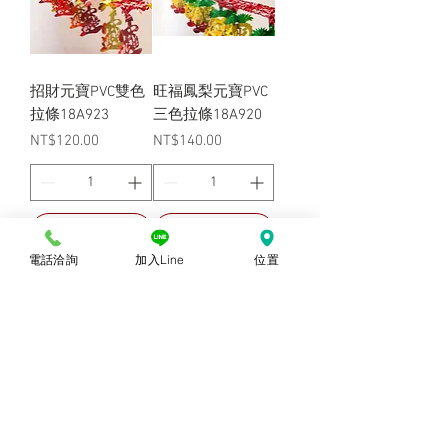
招財元寶PVC雙色
旺福鳳梨元寶PVC
拉條18A923
三色拉條18A920
價格
價格
NT$120.00
NT$140.00
放至購物車中
放至購物車中
電話洽詢
加入Line
位置
8#心型囍字拉花條
2#單囍字拉花條
大
(小)