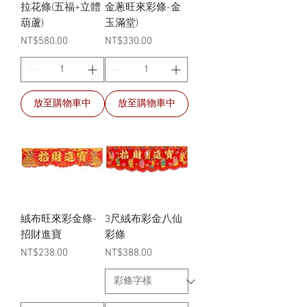
拉花條(五福+立體
金蔥旺來彩條-金
葫蘆)
玉滿堂)
價格
價格
NT$580.00
NT$330.00
放至購物車中
放至購物車中
絨布旺來彩金條-
3尺絨布彩金八仙
招財進寶
彩條
價格
價格
NT$238.00
NT$388.00