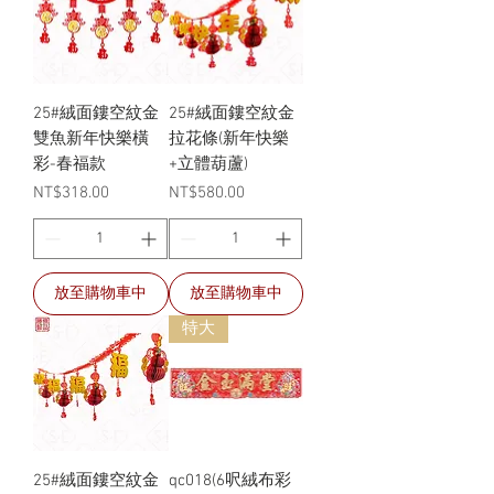
25#絨面鏤空紋金
25#絨面鏤空紋金
雙魚新年快樂橫
拉花條(新年快樂
彩-春福款
+立體葫蘆)
價格
價格
NT$318.00
NT$580.00
放至購物車中
放至購物車中
特大
25#絨面鏤空紋金
qc018(6呎絨布彩