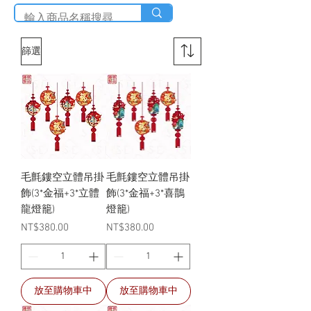
篩選
毛氈鏤空立體吊掛
毛氈鏤空立體吊掛
飾(3*金福+3*立體
飾(3*金福+3*喜鵲
龍燈籠)
燈籠)
價格
價格
NT$380.00
NT$380.00
放至購物車中
放至購物車中