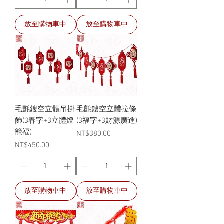
放至購物車中
放至購物車中
毛氈鏤空立體吊掛
毛氈鏤空立體拉條
飾(3春字+3立體燈
(3福字+3財源廣進)
籠福)
價格
NT$380.00
價格
NT$450.00
放至購物車中
放至購物車中