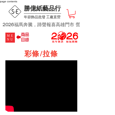
page contents
勝億紙藝品行
​年節飾品批發 工廠直營
2026福馬奔騰，蹄聲報喜高雄門市 營業時段為 週二及週四 
ME
NU
彩條/拉條