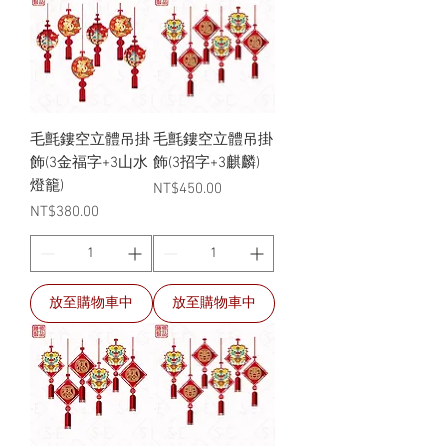
毛氈鏤空立體吊掛
毛氈鏤空立體吊掛
飾(3金福字+3山水
飾(3招字+3麒麟)
燈籠)
價格
NT$450.00
價格
NT$380.00
放至購物車中
放至購物車中