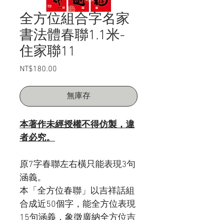
全方位組合字名家
書法體春聯1.1米-
住家聯11
NT$180.00
價
格
無庫存
本著作未經授權不得仿製，違
者必究。
原
7
字春聯左右橫只能表現
3
句
涵義。
本「全方位春聯」以吉祥話組
合成近
50
個字，能全方位表現
15
句涵義，象徵廣納全方位吉