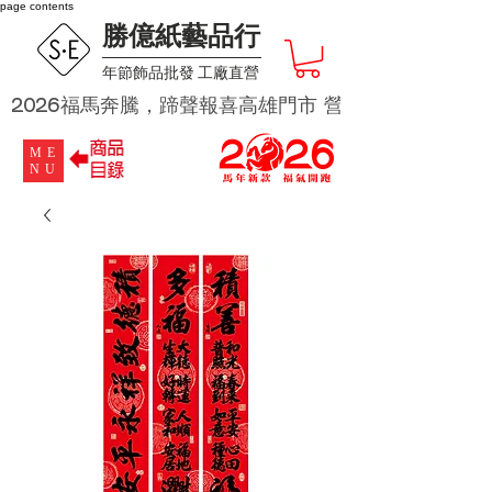
page contents
勝億紙藝品行
​年節飾品批發 工廠直營
2026福馬奔騰，蹄聲報喜高雄門市 營業時段為 週二及週四 
ME
NU