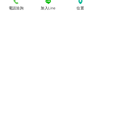
電話洽詢
加入Line
位置
© 2018勝億紙藝品行 |
(07)723-9256、
(07)717-3375
｜
高雄市苓雅區中正一路
212、214號 (距中正交流道約400公尺) ｜
前往勝億總批發門市
台中批發門市｜
(04)22243026
｜
台中市南
區復興路三段499號
(在護您美中醫診所後
面&第三市場對面) ｜前往
台中批發網站
本網站僅能呈現部分代表性
商品，尚有千餘種款式，具
漂亮又典雅，充滿吉祥及喜