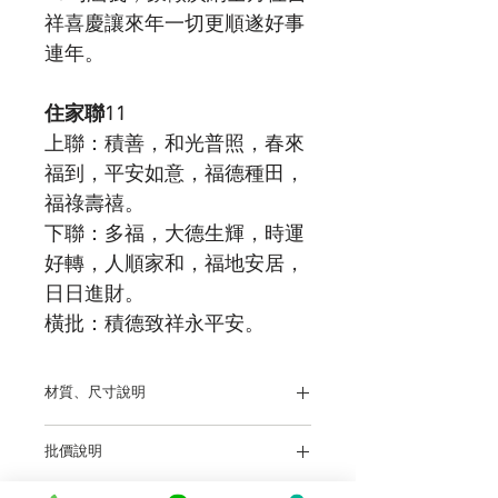
祥喜慶讓來年一切更順遂好事
連年。
住家聯11
上聯：積善，和光普照，春來
福到，平安如意，福德種田，
福祿壽禧。
下聯：多福，大德生輝，時運
好轉，人順家和，福地安居，
日日進財。
橫批：積德致祥永平安。
材質、尺寸說明
螢光紅紙，尺寸：105公分 X 18公分（1.1
批價說明
米）
前往批發說明