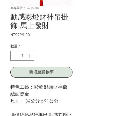
庫存單位： 26087004
動感彩燈財神吊掛
飾-馬上發財
NT$799.00
價
格
數量
*
新增至購物車
特色工藝：彩燈 點頭財神爺
絨面燙金
尺寸： 34公分 x 91公分
勝億紙藝品行推出 動感彩燈財