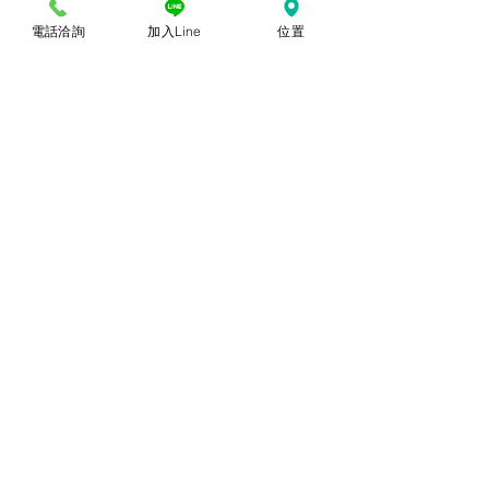
常，購買時仍以實體規格、尺寸、色澤為
準。產品尺寸可能因為體積過大，有測量
電話洽詢
加入Line
位置
誤差，平均誤差值為正負2公分。
© 2018勝億紙藝品行 |
(07)723-9256、
(07)717-3375
｜
高雄市苓雅區中正一路
212、214號 (距中正交流道約400公尺) ｜
前往勝億總批發門市
台中批發門市｜
(04)22243026
｜
台中市南
區復興路三段499號
(在護您美中醫診所後
面&第三市場對面) ｜前往
台中批發網站
本網站僅能呈現部分代表性
商品，尚有千餘種款式，具
漂亮又典雅，充滿吉祥及喜