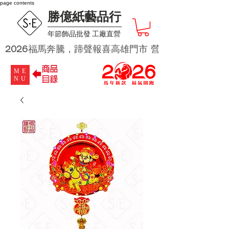
page contents
勝億紙藝品行
​年節飾品批發 工廠直營
2026福馬奔騰，蹄聲報喜高雄門市 營業時段為 週二及週四 
ME
NU