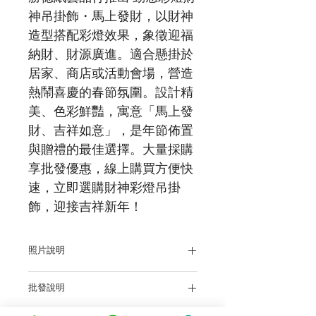
神吊掛飾・馬上發財，以財神
造型搭配彩燈效果，象徵迎福
納財、財源廣進。適合懸掛於
居家、商店或活動會場，營造
熱鬧喜慶的春節氛圍。設計精
美、色彩鮮豔，寓意「馬上發
財、吉祥如意」，是年節佈置
與贈禮的最佳選擇。大量採購
享批發優惠，線上購買方便快
速，立即選購財神彩燈吊掛
飾，迎接吉祥新年！
照片說明
本站上架販售之產品，因各廠牌顯示器、
批發說明
輸出色差、及拍攝環境之不同的關係，於
螢幕所示產品圖與實物略有差異乃屬正
前往批發說明