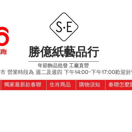
勝億紙藝品行
​年節飾品批發 工廠直營
營業時段為 週二及週四 下午14:00~下午17:00歡迎於營
獨家最新款春聯
生肖商品
購物須知
春聯怎麼