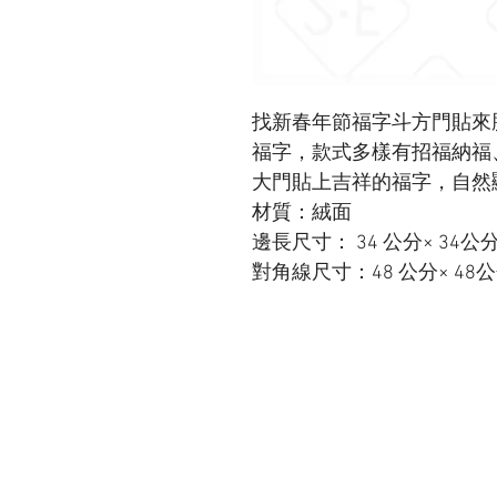
找新春年節福字斗方門貼來
福字，款式多樣有招福納福
大門貼上吉祥的福字，自然
材質：絨面
邊長尺寸： 34 公分× 34公
對角線尺寸：48 公分× 48