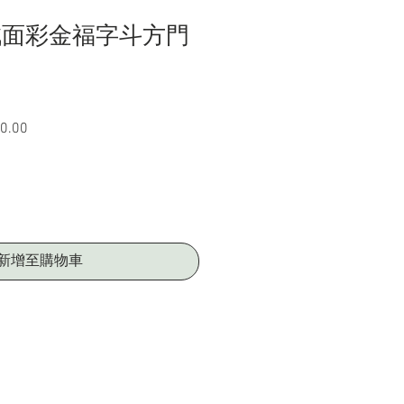
絨面彩金福字斗方門
0.00
促
銷
價
格
新增至購物車