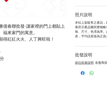
照片說明
本站上架販售之產品，
勝億春聯批發-讓家裡的門上都貼上
幕所示產品圖與實物略
格、尺寸、色澤為準。
、福來家門的寓意。
差，平均誤差值為正負
顯得紅紅火火、人丁興旺啦！
分
批發說明
公分
前往批發說明
各盤商批