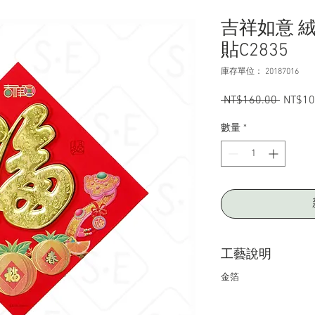
吉祥如意 
貼C2835
庫存單位： 20187016
 NT$160.00 
一
NT$10
般
數量
*
價
格
工藝說明
金箔