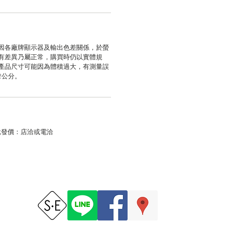
因各廠牌顯示器及輸出色差關係，於螢
有差異乃屬正常，購買時仍以實體規
產品尺寸可能因為體積過大，有測量誤
2公分。
發價：店洽或電洽