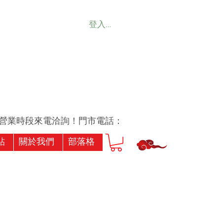
登入會員
業時段來電洽詢！門市電話：07-7239256或07-7173
貼
關於我們
部落格