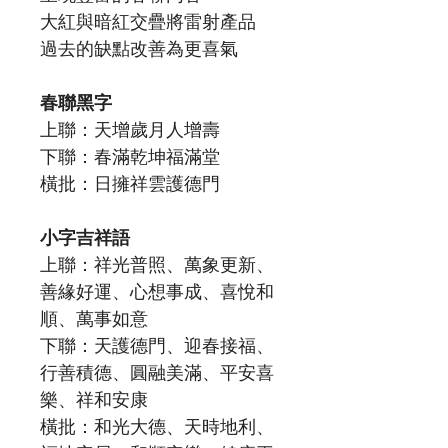
大紅與暗紅交疊將雷射產品
過去的缺點改善為更喜氣
春聯黑字
上聯：天增歲月人增壽
下聯：春滿乾坤福滿堂
橫批：日擁祥雲護德門
小字吉祥語
上聯：祥光普照、萬象更新、
善緣好運、心想事成、喜悅和
順、萬事如意
下聯：天護德門、迎春接福、
行善積德、圓融美滿、平安喜
樂、祥和安康
橫批：和光大德、天時地利、