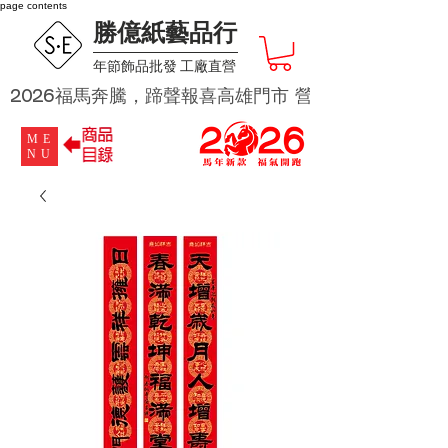
page contents
勝億紙藝品行
​年節飾品批發 工廠直營
2026福馬奔騰，蹄聲報喜高雄門市 營業時段為 週二及週四 
ME
NU