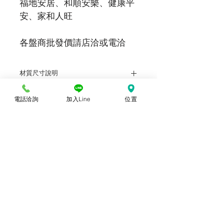
福地安居、和順安樂、健康平
安、家和人旺
各盤商批發價請店洽或電洽
材質尺寸說明
鐳射 單張103.2X14.8cm(5開)
電話洽詢
加入Line
位置
批發價說明
(各盤商批發價：電洽或店洽)
© 2018勝億紙藝品行 |
(07)723-9256、
(07)717-3375
｜
高雄市苓雅區中正一路