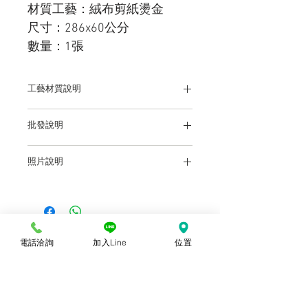
材質工藝：絨布剪紙燙金
尺寸：286x60公分
數量：1張
工藝材質說明
植絨布 / 精雕鏤空燙金
批發說明
前往批發說明
照片說明
本站上架販售之產品，因各廠牌顯示器、
輸出色差及環境光不同等諸多原因，於螢
幕所示產品圖與實物略有差異乃屬正常，
購買時仍以實體規格、尺寸、色澤為準。
產品尺寸可能因為體積過大，有測量誤
電話洽詢
加入Line
位置
差，平均誤差值為正負2公分
© 2018勝億紙藝品行 |
(07)723-9256、