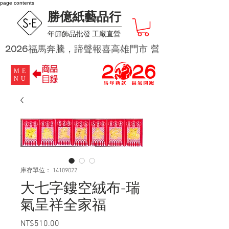
page contents
勝億紙藝品行
​年節飾品批發 工廠直營
2026福馬奔騰，蹄聲報喜高雄門市 營業時段為 週二及週四 
ME
NU
庫存單位： 14109022
大七字鏤空絨布-瑞
氣呈祥全家福
NT$510.00
價