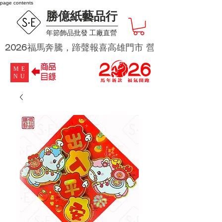
page contents
勝億紙藝品行
​年節飾品批發 工廠直營
2026福馬奔騰，蹄聲報喜高雄門市 營業時段為 週二及週四 
ME
NU