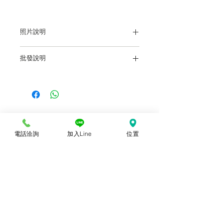
照片說明
本站上架販售之產品，因各廠牌顯示器及
批發說明
輸出色差關係，於螢幕所示產品圖與實物
略有差異乃屬正常，購買時仍以實體規
前往批發說明
各盤商批發價：店洽或電洽
格、尺寸、色澤為準。產品尺寸可能因為
體積過大，有測量誤差，平均誤差值為正
負2公分。
電話洽詢
加入Line
位置
© 2018勝億紙藝品行 |
(07)723-9256、
(07)717-3375
｜
高雄市苓雅區中正一路
212、214號 (距中正交流道約400公尺) ｜
前往勝億總批發門市
台中批發門市｜
(04)22243026
｜
台中市南