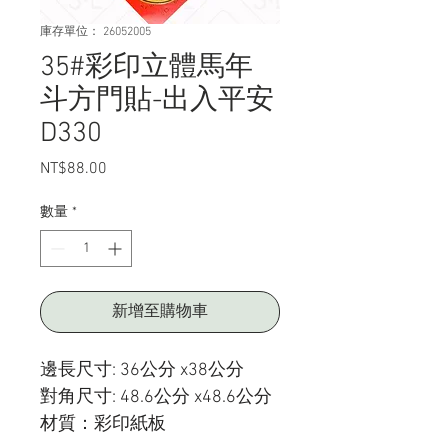
庫存單位： 26052005
35#彩印立體馬年
斗方門貼-出入平安
D330
NT$88.00
價
格
數量
*
新增至購物車
邊長尺寸: 36公分 x38公分
對角尺寸: 48.6公分 x48.6公分
材質：彩印紙板