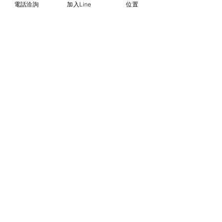
電話洽詢
加入Line
位置
負2公分。
© 2018勝億紙藝品行 |
(07)723-9256、
(07)717-3375
｜
高雄市苓雅區中正一路
212、214號 (距中正交流道約400公尺) ｜
前往勝億總批發門市
台中批發門市｜
(04)22243026
｜
台中市南
區復興路三段499號
(在護您美中醫診所後
面&第三市場對面) ｜前往
台中批發網站
本網站僅能呈現部分代表性
商品，尚有千餘種款式，具
漂亮又典雅，充滿吉祥及喜
氣，歡迎到台中市門市或高