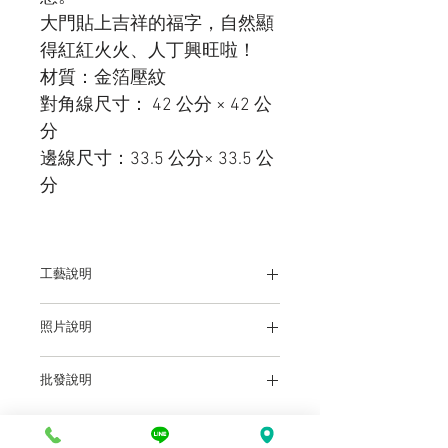
大門貼上吉祥的福字，自然顯
得紅紅火火、人丁興旺啦！
材質：金箔壓紋
對角線尺寸： 42 公分 × 42 公
分
邊線尺寸：33.5 公分× 33.5 公
分
工藝說明
立體金箔
照片說明
本站上架販售之產品，因各廠牌顯示器及
批發說明
輸出色差關係，於螢幕所示產品圖與實物
略有差異乃屬正常，購買時仍以實體規
前往批發說明
各盤商批發價：店洽或電
格、尺寸、色澤為準。產品尺寸可能因為
洽
體積過大，有測量誤差，平均誤差值為正