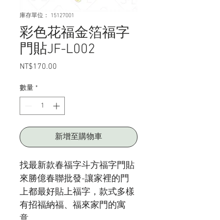
庫存單位： 15127001
彩色花福金箔福字
門貼JF-L002
NT$170.00
價
格
數量
*
新增至購物車
找最新款春福字斗方福字門貼
來勝億春聯批發
-讓
家裡的門
上都最好貼上福字，款式多樣
有招福納福、福來家門的寓
意。