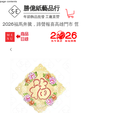
page contents
勝億紙藝品行
​年節飾品批發 工廠直營
2026福馬奔騰，蹄聲報喜高雄門市 營業時段為 週二及週四 
ME
NU