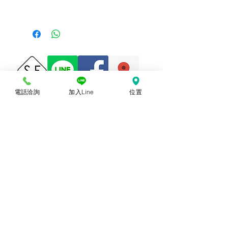
略有差異乃屬正常，購買時仍以實體規
前往批發說明
格、尺寸、色澤為準。產品尺寸可能因為
體積過大，有測量誤差，平均誤差值為正
負2公分。
電話洽詢
加入Line
位置
© 2018勝億紙藝品行 |
(07)723-9256、
(07)717-3375
｜
高雄市苓雅區中正一路
212、214號 (距中正交流道約400公尺) ｜
前往勝億總批發門市
台中批發門市｜
(04)22243026
｜
台中市南
區復興路三段499號
(在護您美中醫診所後
面&第三市場對面) ｜前往
台中批發網站
本網站僅能呈現部分代表性
商品，尚有千餘種款式，具