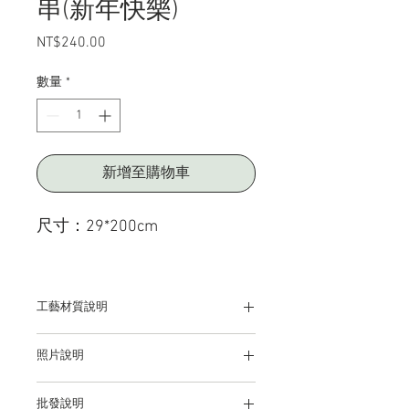
串(新年快樂)
NT$240.00
價
格
數量
*
新增至購物車
尺寸：29*200cm
工藝材質說明
♦ 花色材質說明：
照片說明
紙藝品
本站上架販售之產品，因各廠牌顯示器及
批發說明
輸出色差關係，於螢幕所示產品圖與實物