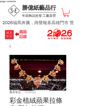
page contents
勝億紙藝品行
​年節飾品批發 工廠直營
2026福馬奔騰，蹄聲報喜高雄門市 營業時段為 週二及週四 
ME
NU
庫存單位： 19187026
彩金植絨蘋果拉條