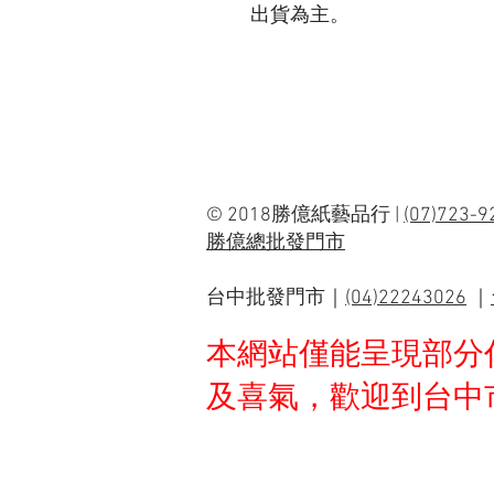
出貨為主。
© 2018勝億紙藝品行 |
(07)723-
勝億總批發門市
台中批發門市｜
(04)22243026
｜
本網站僅能呈現部分
及喜氣，歡迎到台中市