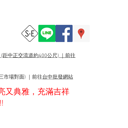
(距中正交流道約400公尺) ｜
前往
三市場對面) ｜前往
台中批發網站
亮又典雅，充滿吉祥
!