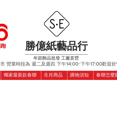
勝億紙藝品行
​年節飾品批發 工廠直營
營業時段為 週二及週四 下午14:00~下午17:00歡迎於營
獨家最新款春聯
生肖商品
購物須知
春聯怎麼