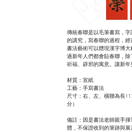
傳統春聯是以毛筆書寫，字
的講究，寫春聯的過程，經
書法藝術可以體現漢字博大
過新年人們都會貼春聯，除
祈福、辟邪的寓意。讓新年
材質：宣紙
工藝：手寫書法
尺寸：右、左、橫聯為長112公
分）
備註：因是書法老師親手揮
體，不保證收到的筆跡與展