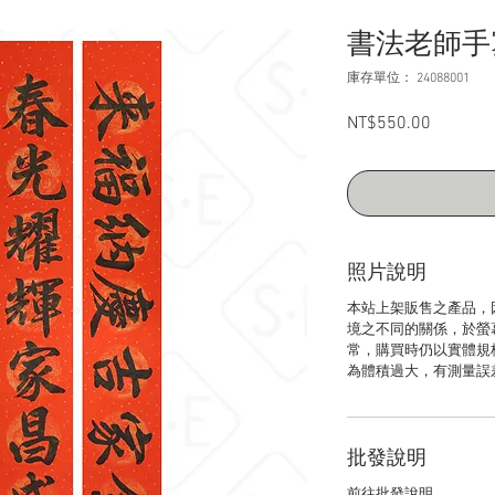
書法老師手
庫存單位： 24088001
NT$550.00
價
格
照片說明
本站上架販售之產品，
境之不同的關係，於螢
常，購買時仍以實體規
為體積過大，有測量誤
批發說明