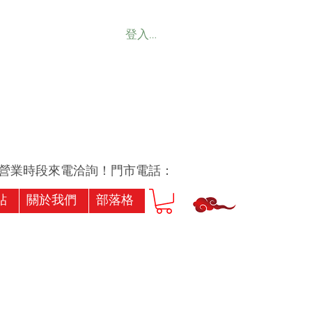
登入會員
業時段來電洽詢！門市電話：07-7239256或07-7173
貼
關於我們
部落格