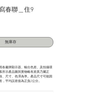
寫春聯＿住9
無庫存
因各廠牌顯示器、輸出色差、及拍攝環
幕所示產品圖與實物略有差異乃屬正
格、尺寸、色澤為準。產品尺寸可能因
差，平均誤差值為正負2公分。