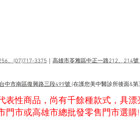
9256、(07)717-3375
｜
高雄市苓雅區中正一路212、214號 
台中市南區復興路三段499號
(在護您美中醫診所後面&第
代表性商品，尚有千餘種款式，具漂
門市或高雄市總批發零售門市選購!!