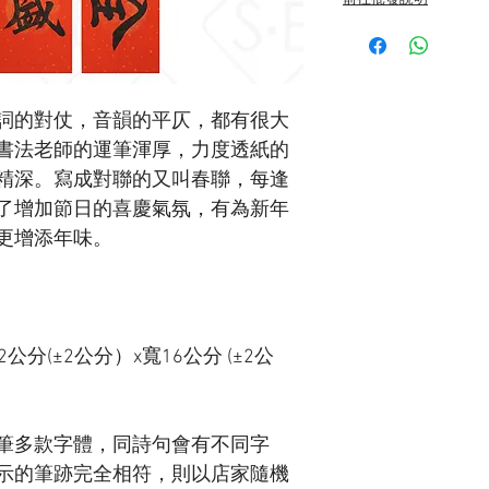
前往批發說明
詞的對仗，音韻的平仄，都有很大
書法老師的運筆渾厚，力度透紙的
精深。寫成對聯的又叫春聯，每逢
了增加節日的喜慶氣氛，有為新年
更增添年味。
分(±2公分）x寬16公分 (±2公
筆多款字體，同詩句會有不同字
示的筆跡完全相符，則以店家隨機