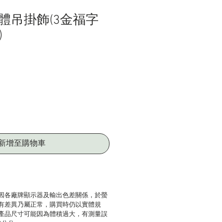
體吊掛飾(3金福字
)
新增至購物車
因各廠牌顯示器及輸出色差關係，於螢
有差異乃屬正常，購買時仍以實體規
產品尺寸可能因為體積過大，有測量誤