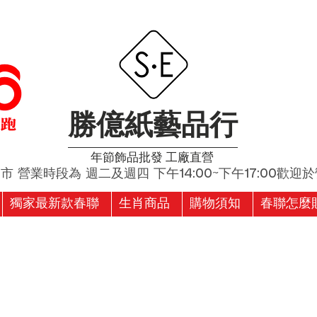
勝億紙藝品行
​年節飾品批發 工廠直營
營業時段為 週二及週四 下午14:00~下午17:00歡迎於營
獨家最新款春聯
生肖商品
購物須知
春聯怎麼