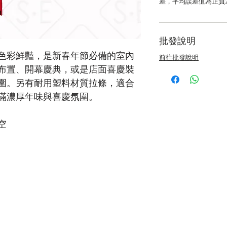
差，平均誤差值為正負
批發說明
色彩鮮豔，是新春年節必備的室內
前往批發說明
布置、開幕慶典，或是店面喜慶裝
圍。另有耐用塑料材質拉條，適合
滿濃厚年味與喜慶氛圍。
空