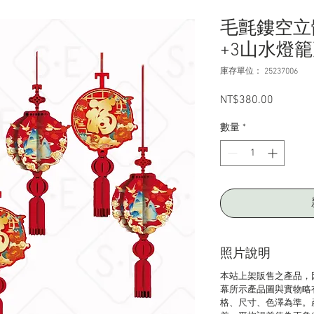
毛氈鏤空立
+3山水燈籠
庫存單位： 25237006
NT$380.00
價
格
數量
*
照片說明
本站上架販售之產品，
幕所示產品圖與實物略
格、尺寸、色澤為準。