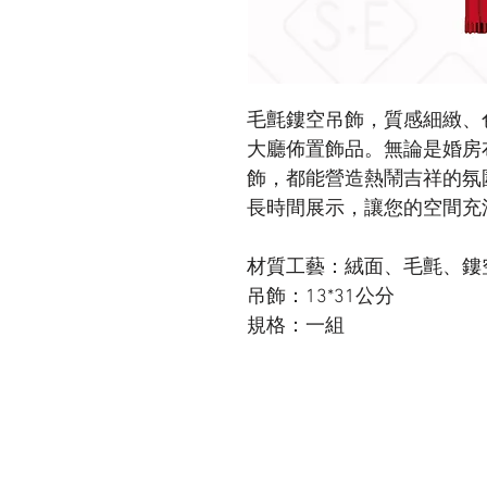
毛氈鏤空吊飾，質感細緻、
大廳佈置飾品。無論是婚房
飾，都能營造熱鬧吉祥的氛
長時間展示，讓您的空間充
材質工藝：絨面、毛氈、鏤
吊飾：13*31公分
規格：一組