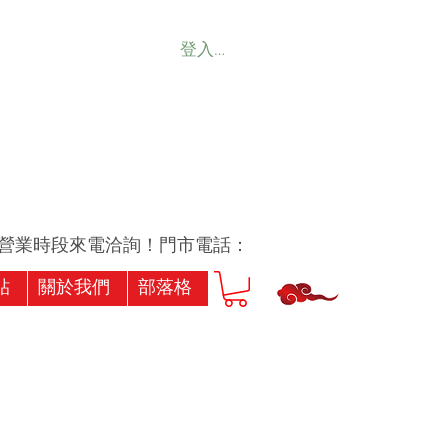
登入會員
業時段來電洽詢！門市電話：07-7239256或07-7173
貼
關於我們
部落格