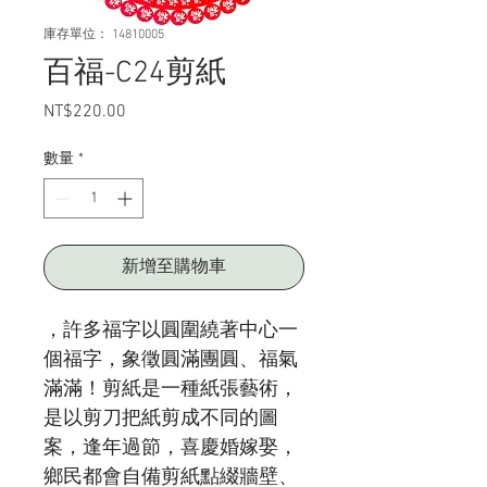
庫存單位： 14810005
百福-C24剪紙
NT$220.00
價
格
數量
*
新增至購物車
，許多福字以圓圍繞著中心一
個福字，象徵圓滿團圓、福氣
滿滿！剪紙是一種紙張藝術，
是以剪刀把紙剪成不同的圖
案，逢年過節，喜慶婚嫁娶，
鄉民都會自備剪紙點綴牆壁、