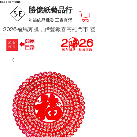
page contents
勝億紙藝品行
​年節飾品批發 工廠直營
2026福馬奔騰，蹄聲報喜高雄門市 營業時段為 週二及週四 
ME
NU