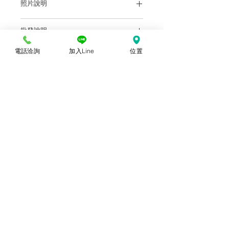
照片說明
批發說明
本站上架販售之產品，因各廠牌顯示器及
輸出色差關係，於螢幕所示產品圖與實物
前往批發說明
電話洽詢
加入Line
位置
略有差異乃屬正常，購買時仍以實體規
格、尺寸、色澤為準。產品尺寸可能因為
體積過大，有測量誤差，平均誤差值為正
負2公分。
© 2018勝億紙藝品行 |
(07)723-9256、
(07)717-3375
｜
高雄市苓雅區中正一路
212、214號 (距中正交流道約400公尺) ｜
前往勝億總批發門市
台中批發門市｜
(04)22243026
｜
台中市南
區復興路三段499號
(在護您美中醫診所後
面&第三市場對面) ｜前往
台中批發網站