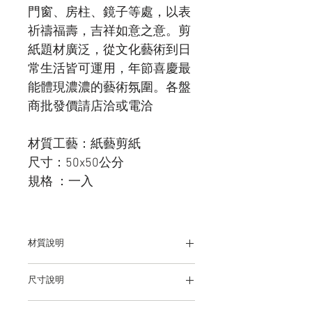
門窗、房柱、鏡子等處，以表
祈禱福壽，吉祥如意之意。剪
紙題材廣泛，從文化藝術到日
常生活皆可運用，年節喜慶最
能體現濃濃的藝術氛圍。各盤
商批發價請店洽或電洽
材質工藝：紙藝剪紙
尺寸：50x50公分
規格 ：一入
材質說明
剪紙
尺寸說明
50x50公分