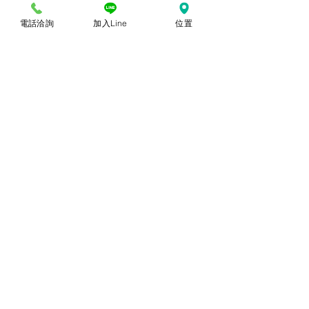
本站上架販售之產品，因各廠牌顯示器及
輸出色差關係，於螢幕所示產品圖與實物
電話洽詢
加入Line
位置
略有差異乃屬正常，購買時仍以實體規
格、尺寸、色澤為準。產品尺寸可能因為
體積過大，有測量誤差，平均誤差值為正
負2公分。
© 2018勝億紙藝品行 |
(07)723-9256、
(07)717-3375
｜
高雄市苓雅區中正一路
212、214號 (距中正交流道約400公尺) ｜
前往勝億總批發門市
台中批發門市｜
(04)22243026
｜
台中市南
區復興路三段499號
(在護您美中醫診所後
面&第三市場對面) ｜前往
台中批發網站
本網站僅能呈現部分代表性
商品，尚有千餘種款式，具
漂亮又典雅，充滿吉祥及喜