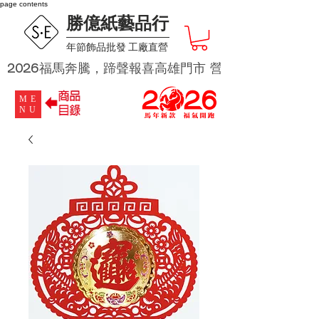
page contents
勝億紙藝品行
​年節飾品批發 工廠直營
2026福馬奔騰，蹄聲報喜高雄門市 營業時段為 週二及週四 
ME
NU