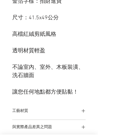
金箔字樣：招財進寶
尺寸：41.5x49公分
高檔紅絨剪紙風格
透明材質輕盈
不論室內、室外、木板裝潢、
洗石牆面
讓您任何地點都方便貼黏！
工藝材質
EVA加金箔
與實際產品差異之問題