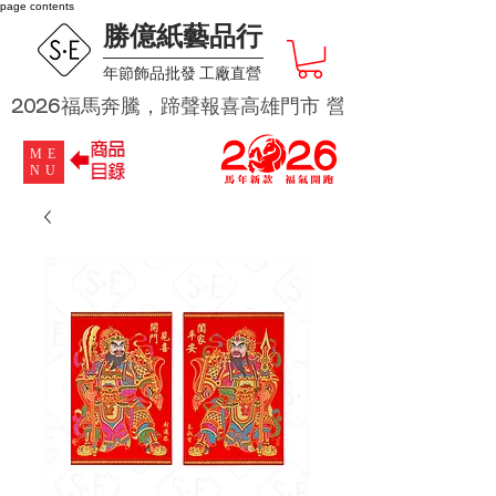
page contents
勝億紙藝品行
​年節飾品批發 工廠直營
2026福馬奔騰，蹄聲報喜高雄門市 營業時段為 週二及週四 
ME
NU