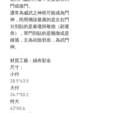
門或後門。
通常為威武之神祇可能成為門
神，民間傳說最廣的是左右門
分別貼的是秦瓊與敬德（尉遲
恭），單門則貼的是魏徵或是
鍾馗，主為祛除邪祟，為武門
神。
材質工藝：絨布彩金
尺寸：
小付
28.5*43.5
大付
34.7*50.2
特大
42*60.6