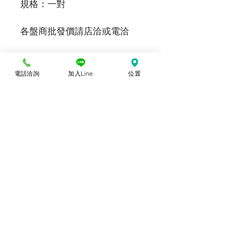
規格：一對
各盤商批發價請店洽或電洽
照片說明
電話洽詢
加入Line
位置
本站上架販售之產品，因各廠牌顯示器及
輸出色差關係，於螢幕所示產品圖與實物
略有差異乃屬正常，購買時仍以實體規
格、尺寸、色澤為準。產品尺寸可能因為
體積過大，有測量誤差，平均誤差值為正
負2公分。
© 2018勝億紙藝品行 |
(07)723-9256、
(07)717-3375
｜
高雄市苓雅區中正一路
212、214號 (距中正交流道約400公尺) ｜
前往勝億總批發門市
台中批發門市｜
(04)22243026
｜
台中市南