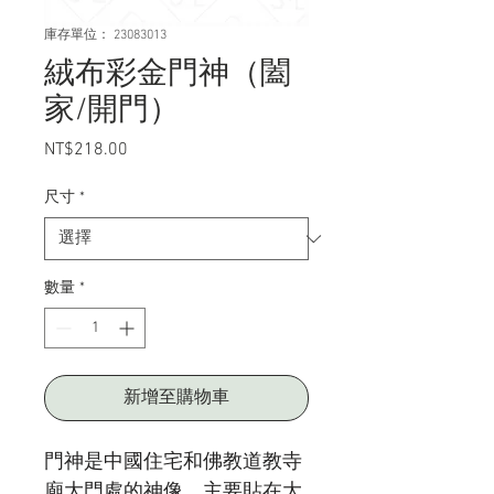
庫存單位： 23083013
絨布彩金門神（闔
家/開門）
NT$218.00
價
格
尺寸
*
數量
*
新增至購物車
門神是中國住宅和佛教道教寺
廟大門處的神像，主要貼在大