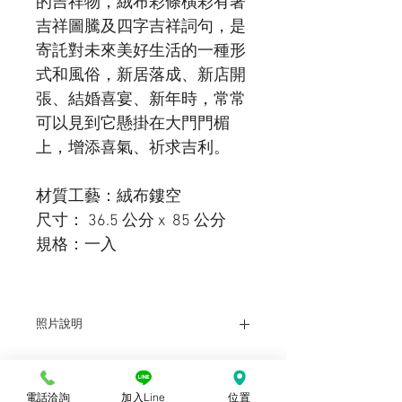
的吉祥物，絨布彩條橫彩有著
吉祥圖騰及四字吉祥詞句，是
寄託對未來美好生活的一種形
式和風俗，新居落成、新店開
張、結婚喜宴、新年時，常常
可以見到它懸掛在大門門楣
上，增添喜氣、祈求吉利。
材質工藝：絨布鏤空
尺寸： 36.5 公分 x 85 公分
規格：一入
照片說明
本站上架販售之產品，因各廠牌顯示器及
輸出色差關係，於螢幕所示產品圖與實物
略有差異乃屬正常，購買時仍以實體規
電話洽詢
加入Line
位置