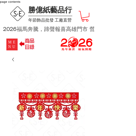
page contents
勝億紙藝品行
​年節飾品批發 工廠直營
2026福馬奔騰，蹄聲報喜高雄門市 營業時段為 週二及週四 
ME
NU