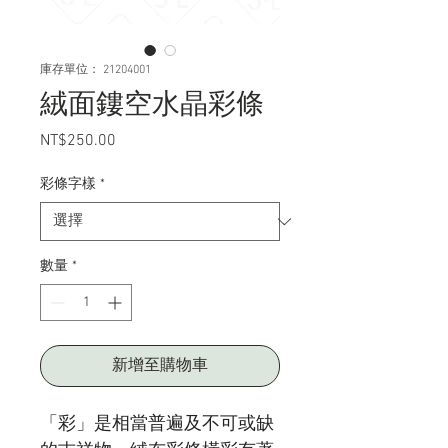
庫存單位： 21204001
絨面鏤空水晶彩條
NT$250.00
價
格
彩條字樣
*
數量
*
新增至購物車
「彩」是相當普遍及不可或缺