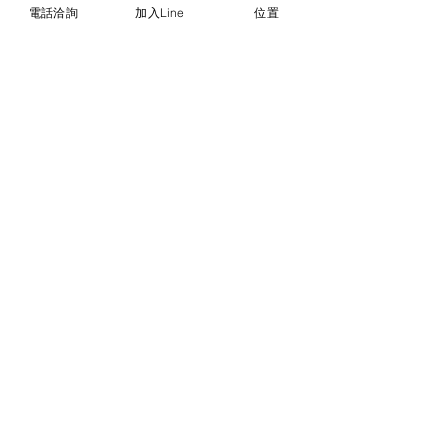
電話洽詢
加入Line
位置
負2公分。
© 2018勝億紙藝品行 |
(07)723-9256、
(07)717-3375
｜
高雄市苓雅區中正一路
212、214號 (距中正交流道約400公尺) ｜
前往勝億總批發門市
台中批發門市｜
(04)22243026
｜
台中市南
區復興路三段499號
(在護您美中醫診所後
面&第三市場對面) ｜前往
台中批發網站
本網站僅能呈現部分代表性
商品，尚有千餘種款式，具
漂亮又典雅，充滿吉祥及喜
氣，歡迎到台中市門市或高