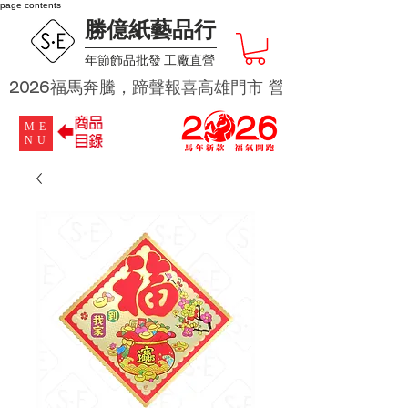
page contents
勝億紙藝品行
​年節飾品批發 工廠直營
2026福馬奔騰，蹄聲報喜高雄門市 營業時段為 週二及週四 
ME
NU