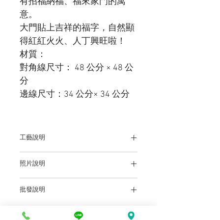
有招福納福、福來家門的寓
意。
大門貼上吉祥的福字，自然顯
得紅紅火火、人丁興旺啦！
材質：
對角線尺寸： 48 公分 × 48 公
分
邊線尺寸：34 公分× 34 公分
工藝說明
精緻燙金紅絨工藝
照片說明
本站上架販售之產品，因各廠牌顯示器及
批發說明
輸出色差關係，於螢幕所示產品圖與實物
略有差異乃屬正常，購買時仍以實體規
前往批發說明
各盤商批發價：店洽或電
格、尺寸、色澤為準。產品尺寸可能因為
洽
體積過大，有測量誤差，平均誤差值為正