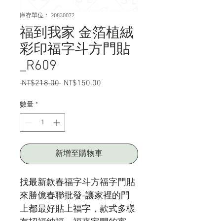
庫存單位： 20830072
福到我家 金箔植絨
彩印福字斗方門貼
_R609
 NT$218.00 
一
NT$150.00
促
般
銷
價
價
數量
*
格
格
新增至購物車
找最新款春福字斗方福字門貼
來勝億春聯批發
-讓
家裡的門
上都最好貼上福字，款式多樣