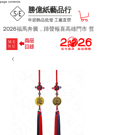
page contents
勝億紙藝品行
​年節飾品批發 工廠直營
2026福馬奔騰，蹄聲報喜高雄門市 營業時段為 週二及週四 
ME
NU