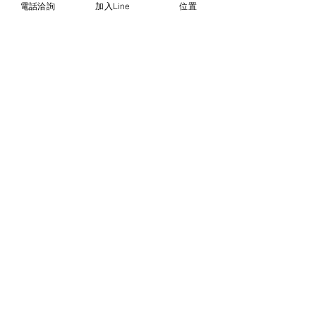
電話洽詢
加入Line
位置
負2公分。
© 2018勝億紙藝品行 |
(07)723-9256、
(07)717-3375
｜
高雄市苓雅區中正一路
212、214號 (距中正交流道約400公尺) ｜
前往勝億總批發門市
台中批發門市｜
(04)22243026
｜
台中市南
區復興路三段499號
(在護您美中醫診所後
面&第三市場對面) ｜前往
台中批發網站
本網站僅能呈現部分代表性
商品，尚有千餘種款式，具
漂亮又典雅，充滿吉祥及喜
氣，歡迎到台中市門市或高