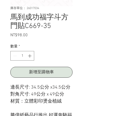
庫存單位： 26017034
馬到成功福字斗方
門貼C669-35
NT$98.00
價
格
數量
*
新增至購物車
邊長尺寸: 34.5公分 x34.5公分
對角尺寸: 49公分 x 49公分
材質：立體彩印燙金植絨
勝億紙藝品行推出 好運奔馳福