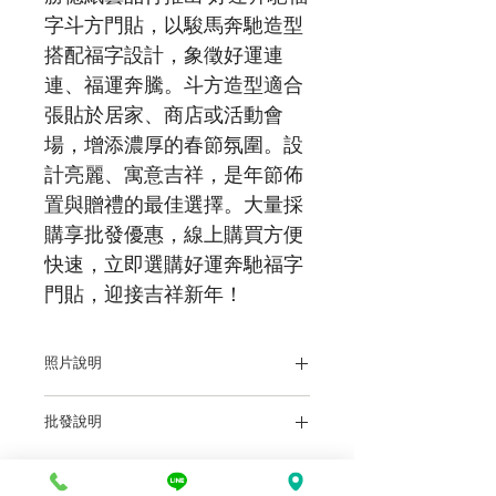
字斗方門貼，以駿馬奔馳造型
搭配福字設計，象徵好運連
連、福運奔騰。斗方造型適合
張貼於居家、商店或活動會
場，增添濃厚的春節氛圍。設
計亮麗、寓意吉祥，是年節佈
置與贈禮的最佳選擇。大量採
購享批發優惠，線上購買方便
快速，立即選購好運奔馳福字
門貼，迎接吉祥新年！
照片說明
本站上架販售之產品，因各廠牌顯示器及
批發說明
輸出色差關係，於螢幕所示產品圖與實物
略有差異乃屬正常，購買時仍以實體規
前往批發說明
各盤商批發價：店洽或電洽
格、尺寸、色澤為準。產品尺寸可能因為
體積過大，有測量誤差，平均誤差值為正