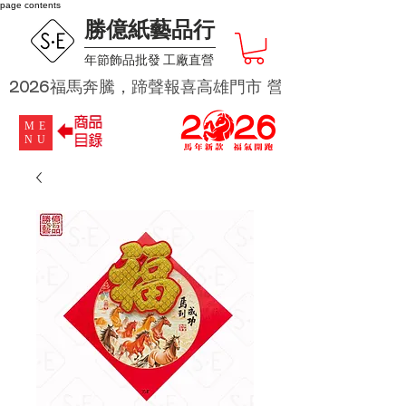
page contents
勝億紙藝品行
​年節飾品批發 工廠直營
2026福馬奔騰，蹄聲報喜高雄門市 營業時段為 週二及週四 
ME
NU