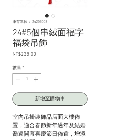
庫存單位： 24205008
24#5個串絨面福字
福袋吊飾
NT$238.00
價
格
數量
*
新增至購物車
室內吊掛裝飾品店面大樓佈
置，適合春節新年過年及結婚
喬遷開幕喜慶節日佈置，增添