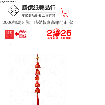
page contents
勝億紙藝品行
​年節飾品批發 工廠直營
2026福馬奔騰，蹄聲報喜高雄門市 營業時段為 週二及週四 
ME
NU