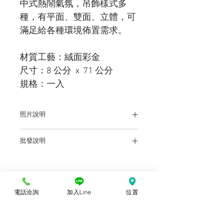
中式熱鬧氣氛，吊飾樣式多
種，有平面、雙面、立體，可
滿足給各種環境佈置需求。
材質工藝：絨面彩金
尺寸：8 公分 x 71 公分
規格：一入
照片說明
本站上架販售之產品，因各廠牌顯示器、
批發說明
輸出色差、及拍攝環境之不同的關係，於
螢幕所示產品圖與實物略有差異乃屬正
前往批發說明
常，購買時仍以實體規格、尺寸、色澤為
準。產品尺寸可能因為體積過大，有測量
誤差，平均誤差值為正負2公分。
電話洽詢
加入Line
位置