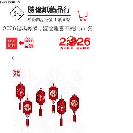
page contents
勝億紙藝品行
​年節飾品批發 工廠直營
2026福馬奔騰，蹄聲報喜高雄門市 營業時段為 週二及週四 
ME
NU