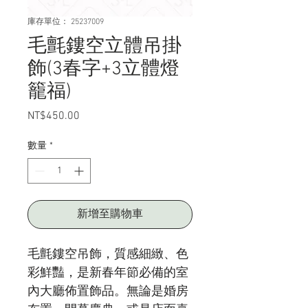
庫存單位： 25237009
毛氈鏤空立體吊掛
飾(3春字+3立體燈
籠福)
NT$450.00
價
格
數量
*
新增至購物車
毛氈鏤空吊飾，質感細緻、色
彩鮮豔，是新春年節必備的室
內大廳佈置飾品。無論是婚房