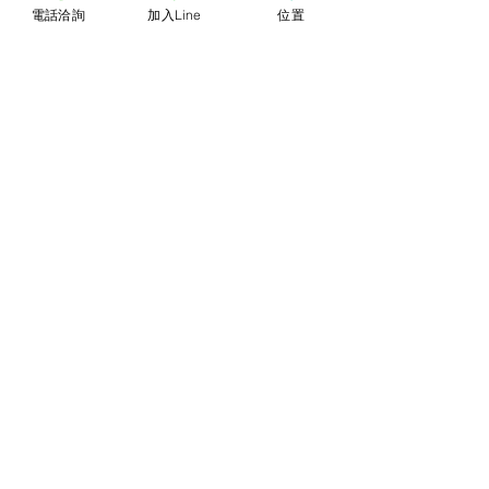
體積過大，有測量誤差，平均誤差值為正
電話洽詢
加入Line
位置
負2公分。
© 2018勝億紙藝品行 |
(07)723-9256、
(07)717-3375
｜
高雄市苓雅區中正一路
212、214號 (距中正交流道約400公尺) ｜
前往勝億總批發門市
台中批發門市｜
(04)22243026
｜
台中市南
區復興路三段499號
(在護您美中醫診所後
面&第三市場對面) ｜前往
台中批發網站
本網站僅能呈現部分代表性
商品，尚有千餘種款式，具
漂亮又典雅，充滿吉祥及喜
氣，歡迎到台中市門市或高