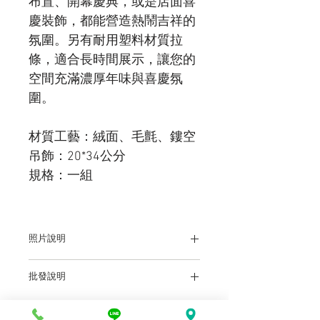
布置、開幕慶典，或是店面喜
慶裝飾，都能營造熱鬧吉祥的
氛圍。另有耐用塑料材質拉
條，適合長時間展示，讓您的
空間充滿濃厚年味與喜慶氛
圍。
材質工藝：絨面、毛氈、鏤空
吊飾：20*34公分
規格：一組
照片說明
本站上架販售之產品，因各廠牌顯示器及
批發說明
輸出色差關係，於螢幕所示產品圖與實物
略有差異乃屬正常，購買時仍以實體規
前往批發說明
格、尺寸、色澤為準。產品尺寸可能因為