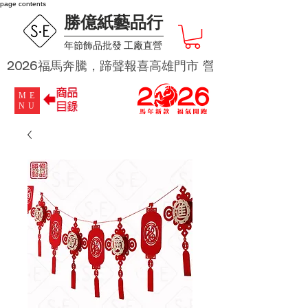
page contents
勝億紙藝品行
​年節飾品批發 工廠直營
2026福馬奔騰，蹄聲報喜高雄門市 營業時段為 週二及週四 
ME
NU