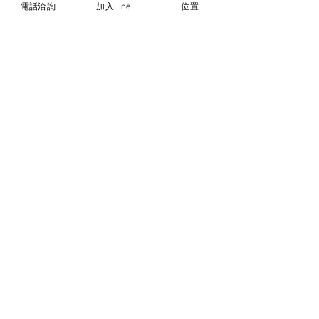
電話洽詢
加入Line
位置
負2公分。
© 2018勝億紙藝品行 |
(07)723-9256、
(07)717-3375
｜
高雄市苓雅區中正一路
212、214號 (距中正交流道約400公尺) ｜
前往勝億總批發門市
台中批發門市｜
(04)22243026
｜
台中市南
區復興路三段499號
(在護您美中醫診所後
面&第三市場對面) ｜前往
台中批發網站
本網站僅能呈現部分代表性
商品，尚有千餘種款式，具
漂亮又典雅，充滿吉祥及喜
氣，歡迎到台中市門市或高