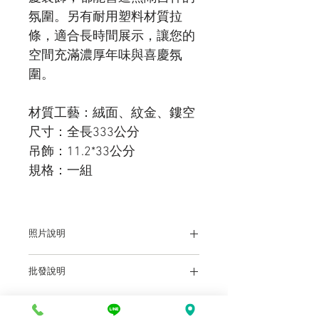
氛圍。另有耐用塑料材質拉
條，適合長時間展示，讓您的
空間充滿濃厚年味與喜慶氛
圍。
材質工藝：絨面、紋金、鏤空
尺寸：全長333公分
吊飾：11.2*33公分
規格：一組
照片說明
本站上架販售之產品，因各廠牌顯示器及
批發說明
輸出色差關係，於螢幕所示產品圖與實物
略有差異乃屬正常，購買時仍以實體規
前往批發說明
格、尺寸、色澤為準。產品尺寸可能因為
體積過大，有測量誤差，平均誤差值為正