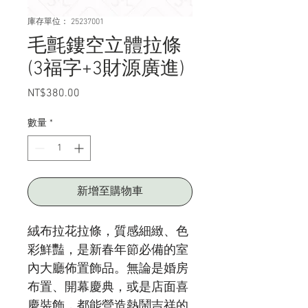
庫存單位： 25237001
毛氈鏤空立體拉條
(3福字+3財源廣進)
NT$380.00
價
格
數量
*
新增至購物車
絨布拉花拉條，質感細緻、色
彩鮮豔，是新春年節必備的室
內大廳佈置飾品。無論是婚房
布置、開幕慶典，或是店面喜
慶裝飾，都能營造熱鬧吉祥的