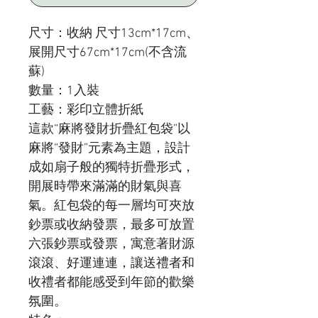
尺寸：收納 尺寸13cm*17cm、
展開尺寸67cm*17cm(不含流
蘇)
數量：1入裝
工藝：彩印立體折紙
這款“麻將發財折疊紅包袋”以
麻將“發財”元素為主題，設計
成如扇子般的獨特折疊形式，
開展時帶來滿滿的財氣與喜
氣。紅包袋的每一層均可夾放
鈔票或收納發票，最多可放置
六張鈔票或發票，寓意著財源
滾滾、好運連連，讓送禮者和
收禮者都能感受到年節的歡樂
氛圍。