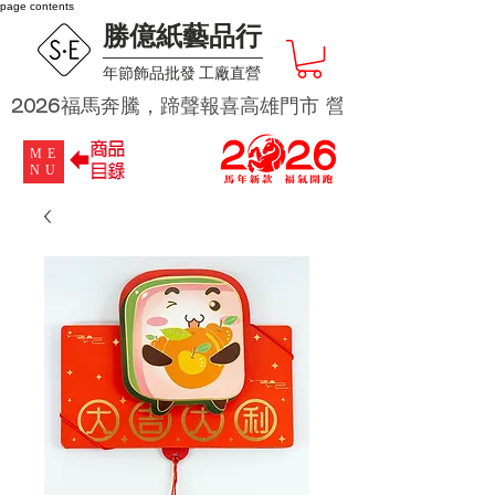
page contents
勝億紙藝品行
​年節飾品批發 工廠直營
2026福馬奔騰，蹄聲報喜高雄門市 營業時段為 週二及週四 
ME
NU