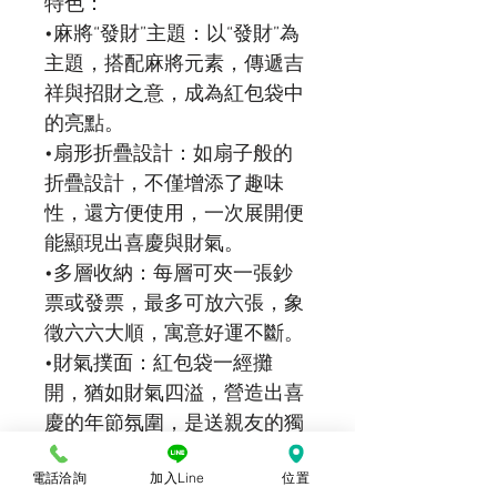
特色：
•麻將“發財”主題：以“發財”為
主題，搭配麻將元素，傳遞吉
祥與招財之意，成為紅包袋中
的亮點。
•扇形折疊設計：如扇子般的
折疊設計，不僅增添了趣味
性，還方便使用，一次展開便
能顯現出喜慶與財氣。
•多層收納：每層可夾一張鈔
票或發票，最多可放六張，象
徵六六大順，寓意好運不斷。
•財氣撲面：紅包袋一經攤
開，猶如財氣四溢，營造出喜
慶的年節氛圍，是送親友的獨
特祝福之選。
電話洽詢
加入Line
位置