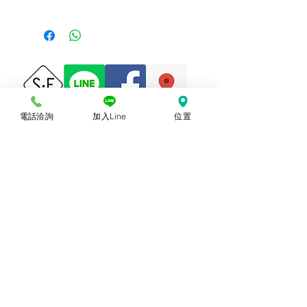
植絨膠片
電話洽詢
加入Line
位置
© 2018勝億紙藝品行 |
(07)723-9256、
(07)717-3375
｜
高雄市苓雅區中正一路
212、214號 (距中正交流道約400公尺) ｜
前往勝億總批發門市
台中批發門市｜
(04)22243026
｜
台中市南
區復興路三段499號
(在護您美中醫診所後
面&第三市場對面) ｜前往
台中批發網站
本網站僅能呈現部分代表性
商品，尚有千餘種款式，具
漂亮又典雅，充滿吉祥及喜