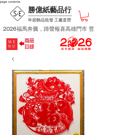
page contents
勝億紙藝品行
​年節飾品批發 工廠直營
2026福馬奔騰，蹄聲報喜高雄門市 營業時段為 週二及週四 
ME
NU