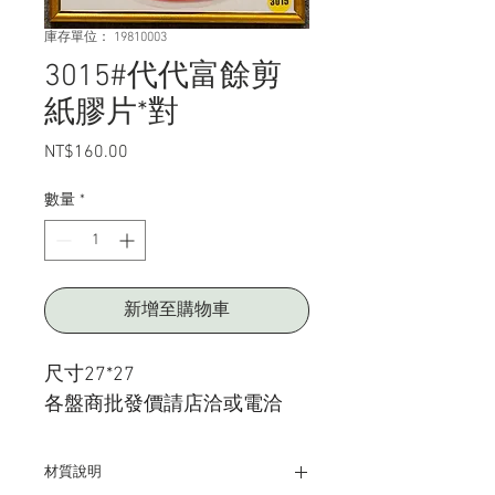
庫存單位： 19810003
3015#代代富餘剪
紙膠片*對
NT$160.00
價
格
數量
*
新增至購物車
尺寸27*27
各盤商批發價請店洽或電洽
材質說明