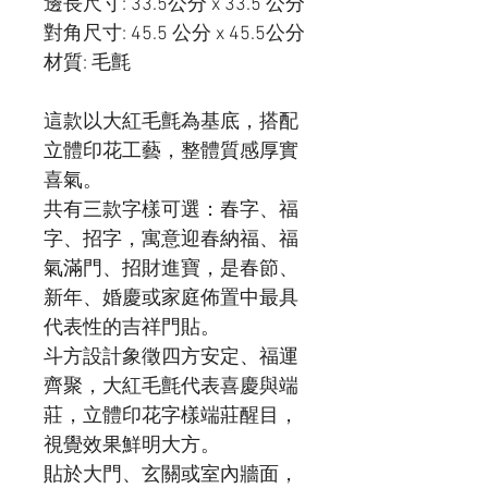
邊長尺寸: 33.5公分 x 33.5 公分
對角尺寸: 45.5 公分 x 45.5公分
材質: 毛氈
這款以大紅毛氈為基底，搭配
立體印花工藝，整體質感厚實
喜氣。
共有三款字樣可選：春字、福
字、招字，寓意迎春納福、福
氣滿門、招財進寶，是春節、
新年、婚慶或家庭佈置中最具
代表性的吉祥門貼。
斗方設計象徵四方安定、福運
齊聚，大紅毛氈代表喜慶與端
莊，立體印花字樣端莊醒目，
視覺效果鮮明大方。
貼於大門、玄關或室內牆面，