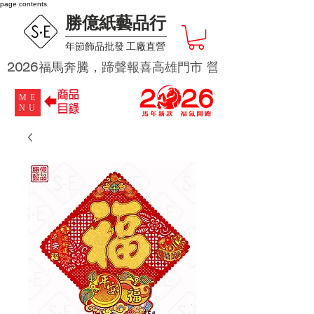
page contents
勝億紙藝品行
​年節飾品批發 工廠直營
2026福馬奔騰，蹄聲報喜高雄門市 營業時段為 週二及週四 
ME
NU