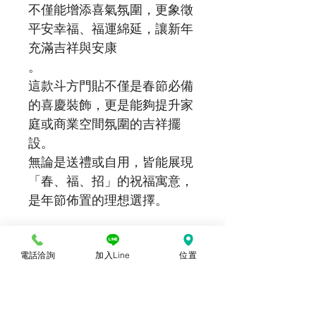
不僅能增添喜氣氛圍，更象徵
平安幸福、福運綿延，讓新年
充滿吉祥與安康
。
這款斗方門貼不僅是春節必備
的喜慶裝飾，更是能夠提升家
庭或商業空間氛圍的吉祥擺
設。
無論是送禮或自用，皆能展現
「春、福、招」的祝福寓意，
是年節佈置的理想選擇。
電話洽詢
加入Line
位置
照片說明
本站上架販售之產品，因各廠牌顯示器及
批發說明
輸出色差關係，於螢幕所示產品圖與實物