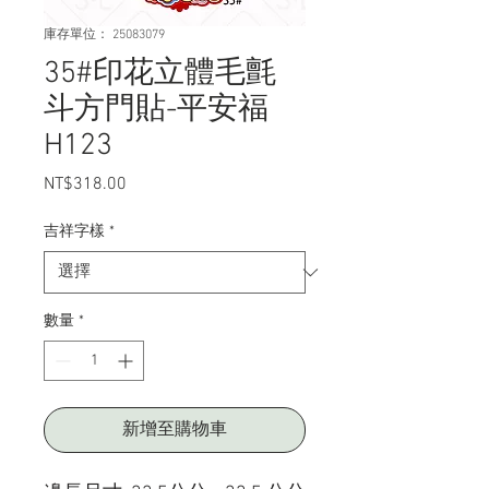
庫存單位： 25083079
35#印花立體毛氈
斗方門貼-平安福
H123
NT$318.00
價
格
吉祥字樣
*
數量
*
新增至購物車