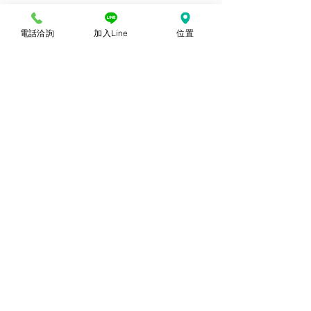
略有差異乃屬正常，購買時仍以實體規
前往批發說明
各盤商批發價：店洽或電
格、尺寸、色澤為準。產品尺寸可能因為
洽
電話洽詢
加入Line
位置
體積過大，有測量誤差，平均誤差值為正
負2公分。
© 2018勝億紙藝品行 |
(07)723-9256、
(07)717-3375
｜
高雄市苓雅區中正一路
212、214號 (距中正交流道約400公尺) ｜
前往勝億總批發門市
台中批發門市｜
(04)22243026
｜
台中市南
區復興路三段499號
(在護您美中醫診所後
面&第三市場對面) ｜前往
台中批發網站
本網站僅能呈現部分代表性
商品，尚有千餘種款式，具