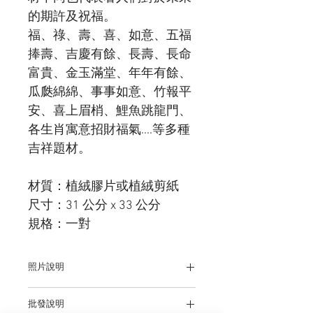
的期許及祝福。
福、祿、壽、喜、如意、五福
捧壽、吉慶有餘、長壽、長命
富貴、金玉滿堂、年年有餘、
瓜瓞綿綿、事事如意、竹報平
安、喜上眉梢、鯉魚跳龍門、
各生肖寓意招財福氣....等多種
吉祥題材。
材質：植絨膠片或植絨剪紙
尺寸：31 公分 x 33 公分
規格：一對
照片說明
本站上架販售之產品，因各廠牌顯示器及
批發說明
輸出色差關係，於螢幕所示產品圖與實物