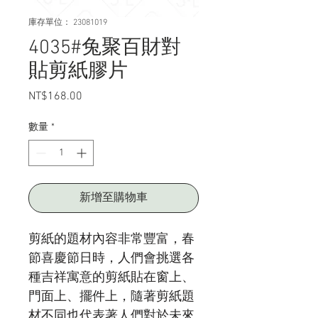
庫存單位： 23081019
4035#兔聚百財對
貼剪紙膠片
NT$168.00
價
格
數量
*
新增至購物車
剪紙的題材內容非常豐富，春
節喜慶節日時，人們會挑選各
種吉祥寓意的剪紙貼在窗上、
門面上、擺件上，隨著剪紙題
材不同也代表著人們對於未來