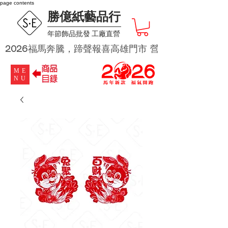
page contents
勝億紙藝品行
​年節飾品批發 工廠直營
2026福馬奔騰，蹄聲報喜高雄門市 營業時段為 週二及週四 
ME
NU