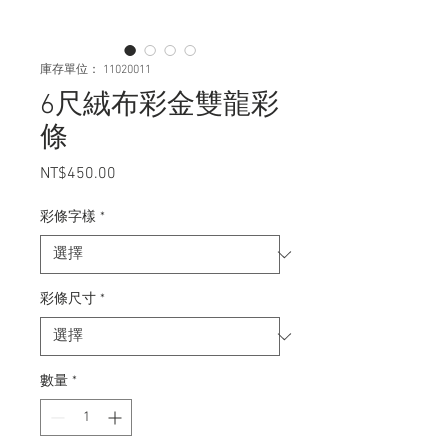
庫存單位： 11020011
6尺絨布彩金雙龍彩
條
NT$450.00
價
格
彩條字樣
*
彩條尺寸
*
數量
*