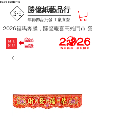
page contents
勝億紙藝品行
​年節飾品批發 工廠直營
2026福馬奔騰，蹄聲報喜高雄門市 營業時段為 週二及週四 
ME
NU