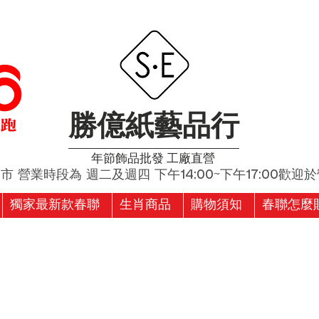
勝億紙藝品行
​年節飾品批發 工廠直營
營業時段為 週二及週四 下午14:00~下午17:00歡迎於營
獨家最新款春聯
生肖商品
購物須知
春聯怎麼