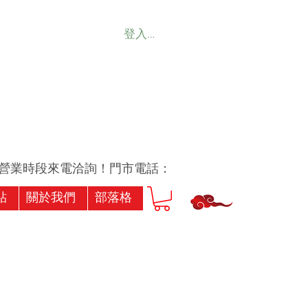
登入會員
業時段來電洽詢！門市電話：07-7239256或07-7173
貼
關於我們
部落格