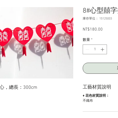
8#心型囍
庫存單位： 15125003
NT$180.00
價
格
數量
*
工藝材質說明
愛心，總長：300cm
♦ 花色材質說明：
不織布