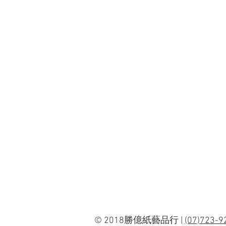
© 2018勝億紙藝品行 |
(07)723-