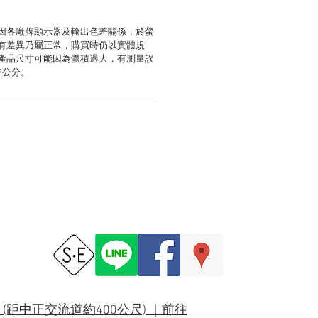
因各廠牌顯示器及輸出色差關係，於螢
有差異乃屬正常，購買時仍以實體規
產品尺寸可能因為體積過大，有測量誤
2公分。
(距中正交流道約400公尺) ｜
前往