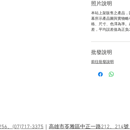
照片說明
本站上架販售之產品，
幕所示產品圖與實物略
格、尺寸、色澤為準。
差，平均誤差值為正負
批發說明
前往批發說明
9256、(07)717-3375
｜
高雄市苓雅區中正一路212、214號 