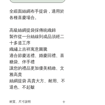
全緞面絲綢布手提袋，適用於
各種喜慶場合。
高級絲綢提袋採傳統織錦
製作從一分絲線到成品須經二
十多道工序
織繡上吉祥寓意圖騰
適合節慶送禮、婚慶回禮、喜
糖袋、伴手禮
讓您的禮品更加優美精緻、文
雅高貴
絲綢提袋 高貴大方、耐用、不
退色、不起皺
材質、尺寸說明