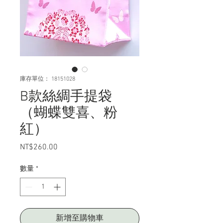
庫存單位： 18151028
B款絲綢手提袋
（蝴蝶雙喜、粉
紅）
NT$260.00
價
格
數量
*
新增至購物車