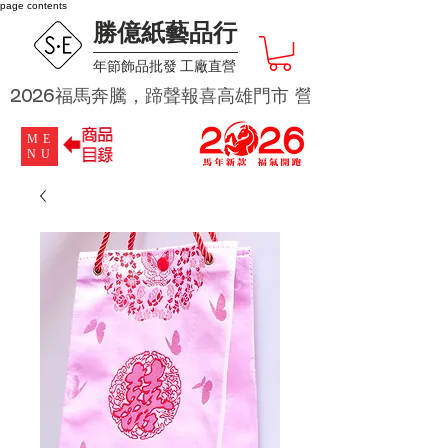
page contents
勝億紙藝品行
​年節飾品批發 工廠直營
2026福馬奔騰，蹄聲報喜高雄門市 營業時段為 週二及週四 
ME
NU