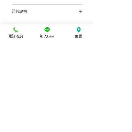
材質：絲綢
照片說明
尺寸：25x17公分
本站上架販售之產品，因各廠牌顯示器及
批發說明
輸出色差關係，於螢幕所示產品圖與實物
略有差異乃屬正常，購買時仍以實體規
電話洽詢
加入Line
位置
前往批發說明
(各盤商批發價：電洽或店
格、尺寸、色澤為準。產品尺寸可能因為
洽)
體積過大，有測量誤差，平均誤差值為正
負2公分。
© 2018勝億紙藝品行 |
(07)723-9256、
(07)717-3375
｜
高雄市苓雅區中正一路
212、214號 (距中正交流道約400公尺) ｜
前往勝億總批發門市
台中批發門市｜
(04)22243026
｜
台中市南
區復興路三段499號
(在護您美中醫診所後
面&第三市場對面) ｜前往
台中批發網站