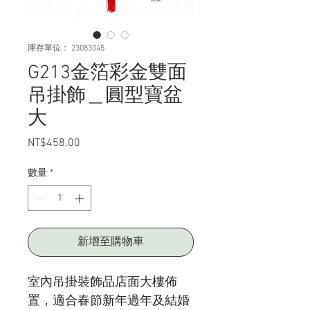
庫存單位： 23083045
G213金箔彩金雙面
吊掛飾＿圓型寶盆
大
NT$458.00
價
格
數量
*
新增至購物車
室內吊掛裝飾品店面大樓佈
置，適合春節新年過年及結婚