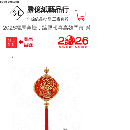
page contents
勝億紙藝品行
​年節飾品批發 工廠直營
2026福馬奔騰，蹄聲報喜高雄門市 營業時段為 週二及週四 
ME
NU