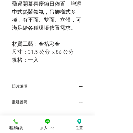
喬遷開幕喜慶節日佈置，增添
中式熱鬧氣氛，吊飾樣式多
種，有平面、雙面、立體，可
滿足給各種環境佈置需求。
材質工藝：金箔彩金
尺寸：31.5 公分 x 86 公分
規格：一入
照片說明
本站上架販售之產品，因各廠牌顯示器、
批發說明
輸出色差、及拍攝環境之不同的關係，於
螢幕所示產品圖與實物略有差異乃屬正
前往批發說明
常，購買時仍以實體規格、尺寸、色澤為
準。產品尺寸可能因為體積過大，有測量
誤差，平均誤差值為正負2公分。
電話洽詢
加入Line
位置