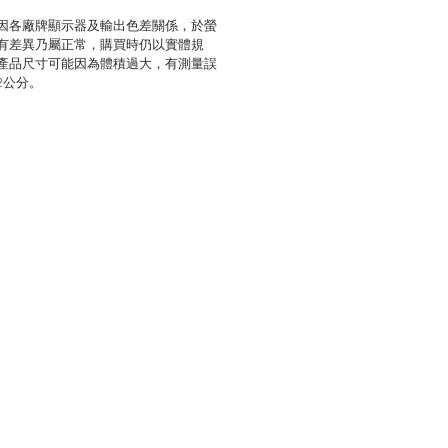
因各廠牌顯示器及輸出色差關係，於螢
有差異乃屬正常，購買時仍以實體規
產品尺寸可能因為體積過大，有測量誤
2公分。