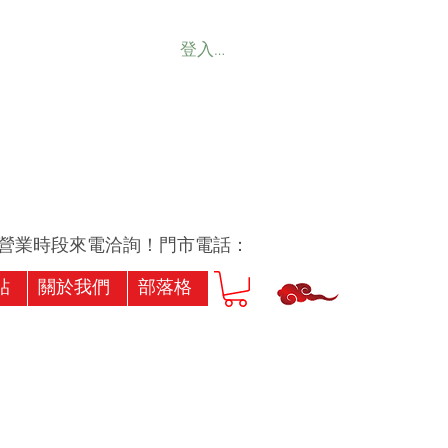
登入會員
業時段來電洽詢！門市電話：07-7239256或07-7173
貼
關於我們
部落格