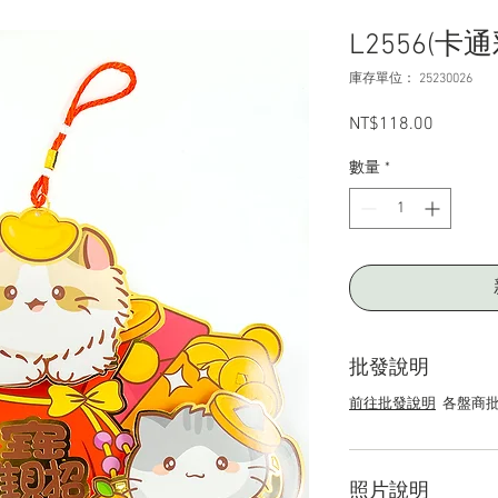
L2556(
庫存單位： 25230026
NT$118.00
價
格
數量
*
批發說明
前往批發說明
各盤商批
照片說明