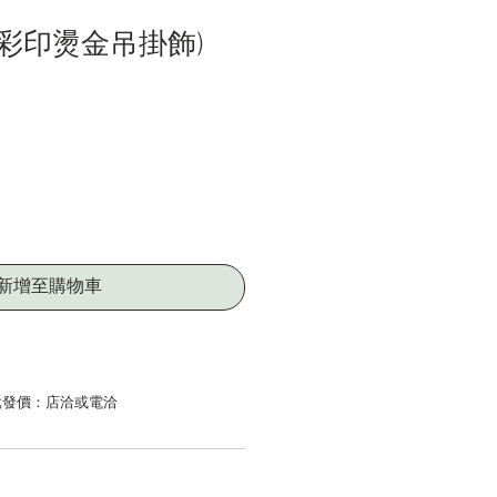
卡通彩印燙金吊掛飾)
新增至購物車
發價：店洽或電洽