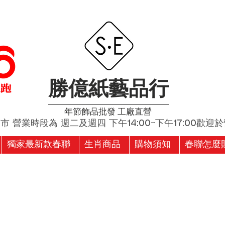
勝億紙藝品行
​年節飾品批發 工廠直營
營業時段為 週二及週四 下午14:00~下午17:00歡迎於營
獨家最新款春聯
生肖商品
購物須知
春聯怎麼