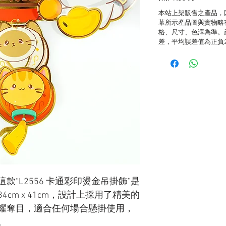
本站上架販售之產品，
幕所示產品圖與實物略
格、尺寸、色澤為準。
差，平均誤差值為正負
“L2556 卡通彩印燙金吊掛飾”是
cm x 41cm，設計上採用了精美的
耀奪目，適合任何場合懸掛使用，
。