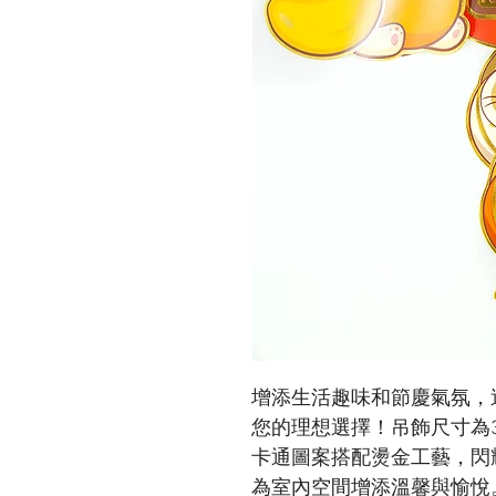
增添生活趣味和節慶氣氛，這款
您的理想選擇！吊飾尺寸為34
卡通圖案搭配燙金工藝，閃
為室內空間增添溫馨與愉悅