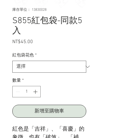
庫存單位： 13830028
S855紅包袋-同款5
入
NT$45.00
價
格
紅包袋花色
*
數量
*
新增至購物車
紅色是「吉祥」、「喜慶」的
象徵，也有「破煞」、「補