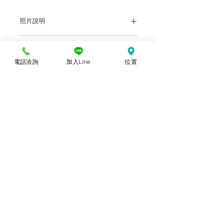
照片說明
本站上架販售之產品，因各廠牌顯示器及
批發說明
輸出色差關係，於螢幕所示產品圖與實物
略有差異乃屬正常，購買時仍以實體規
電話洽詢
加入Line
位置
前往批發說明
各盤商批發價：店洽或電洽
格、尺寸、色澤為準。產品尺寸可能因為
體積過大，有測量誤差，平均誤差值為正
負2公分。
© 2018勝億紙藝品行 |
(07)723-9256、
(07)717-3375
｜
高雄市苓雅區中正一路
212、214號 (距中正交流道約400公尺) ｜
前往勝億總批發門市
台中批發門市｜
(04)22243026
｜
台中市南
區復興路三段499號
(在護您美中醫診所後