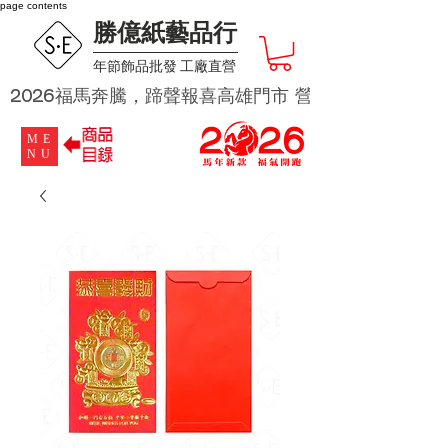
page contents
勝億紙藝品行
​年節飾品批發 工廠直營
2026福馬奔騰，蹄聲報喜高雄門市 營業時段為 週二及週四 
ME
NU