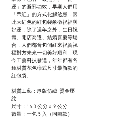
運」的避邪功效，早期人們用
「帶紅」的方式化解煞忌，因
此大紅色的紅包袋象徵祝福與
好運，除了過年之外，生日祝
壽、開店喬遷、結婚喜慶等場
合，人們都會包個紅來祝賀祝
福對方未來一切美好順利，現
今工藝科技發達，年年都有各
種材質花色樣式尺寸最新款的
紅包袋。
材質工藝：厚版仿絨 燙金壓
紋
尺寸：16.3 公分 x 9 公分
數量：一包 5 入（同圖款）