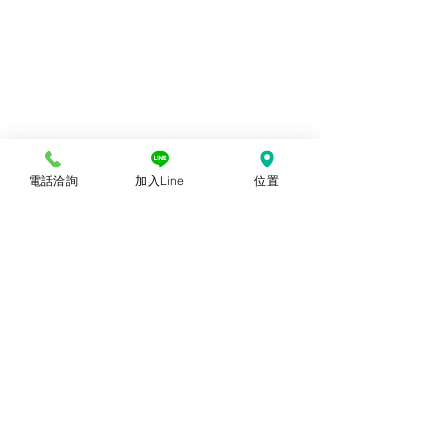
電話洽詢
加入Line
位置
© 2018勝億紙藝品行 |
(07)723-9256、
(07)717-3375
｜
高雄市苓雅區中正一路
212、214號 (距中正交流道約400公尺) ｜
前往勝億總批發門市