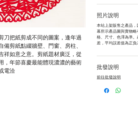
照片說明
本站上架販售之產品，
幕所示產品圖與實物略
剪刀把紙剪成不同的圖案，逢年過
格、尺寸、色澤為準。
差，平均誤差值為正負
自備剪紙點綴牆壁、門窗、房柱、
吉祥如意之意。剪紙題材廣泛，從
用，年節喜慶最能體現濃濃的藝術
批發說明
或電洽
前往批發說明