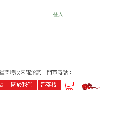
登入會員
業時段來電洽詢！門市電話：07-7239256或07-7173
貼
關於我們
部落格