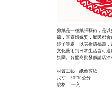
剪紙是一種紙張藝術，是以
節，喜慶婚嫁娶，鄉民都會
鏡子等處，以表祈禱福壽，
文化藝術到日常生活皆可運
氛圍。各盤商批發價請店洽
材質工藝：紙藝剪紙
尺寸：30*30公分
規格 ：一入