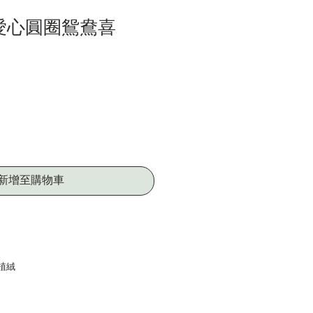
紙愛心圓圈鴛鴦喜
新增至購物車
植絨