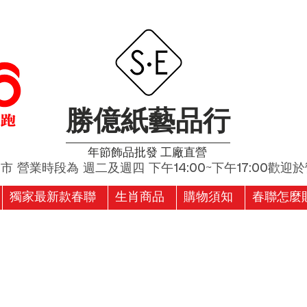
勝億紙藝品行
​年節飾品批發 工廠直營
營業時段為 週二及週四 下午14:00~下午17:00歡迎於營
獨家最新款春聯
生肖商品
購物須知
春聯怎麼