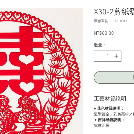
X30-2剪
庫存單位： 14810017
NT$80.00
價
格
數量
*
工藝材質說明
♦ 花色材質說明：
造型鏤空／彩色亮粉／
♦ 吉祥涵義說明：
鴛鴦比翼