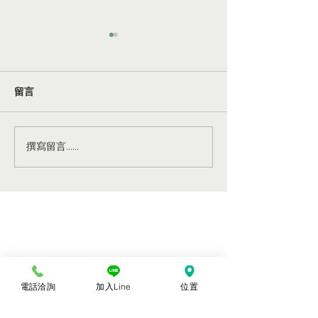
留言
過年紅包的由來
剪紙的藝術—春
撰寫留言......
置
電話洽詢
加入Line
位置