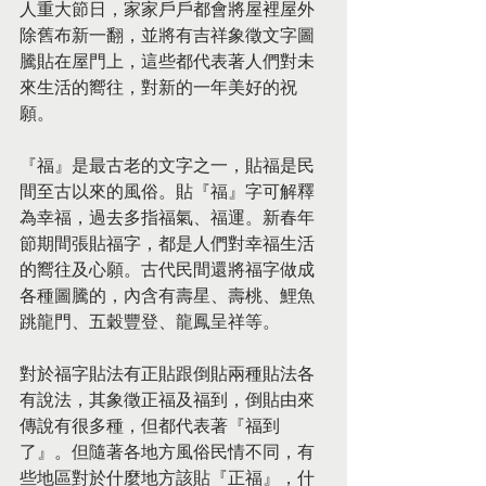
人重大節日，家家戶戶都會將屋裡屋外
除舊布新一翻，並將有吉祥象徵文字圖
騰貼在屋門上，這些都代表著人們對未
來生活的嚮往，對新的一年美好的祝
願。
『福』是最古老的文字之一，貼福是民
間至古以來的風俗。貼『福』字可解釋
為幸福，過去多指福氣、福運。新春年
節期間張貼福字，都是人們對幸福生活
的嚮往及心願。古代民間還將福字做成
各種圖騰的，內含有壽星、壽桃、鯉魚
跳龍門、五穀豐登、龍鳳呈祥等。
對於福字貼法有正貼跟倒貼兩種貼法各
有說法，其象徵正福及福到，倒貼由來
傳說有很多種，但都代表著『福到
了』。但隨著各地方風俗民情不同，有
些地區對於什麼地方該貼『正福』，什