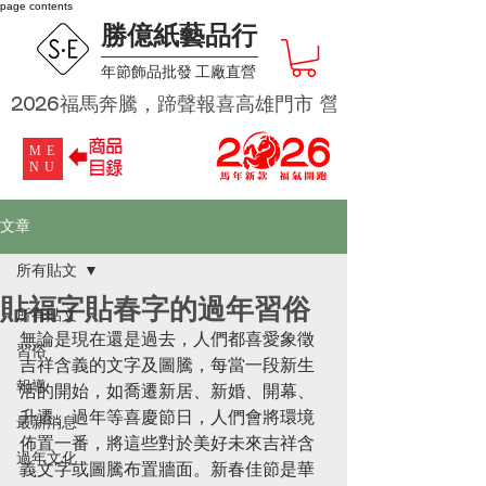
page contents
勝億紙藝品行
​年節飾品批發 工廠直營
2026福馬奔騰，蹄聲報喜高雄門市 營業時段為 週二及週四 
ME
NU
文章
所有貼文
貼福字貼春字的過年習俗
所有貼文
無論是現在還是過去，人們都喜愛象徵
習俗
吉祥含義的文字及圖騰，每當一段新生
報導
活的開始，如喬遷新居、新婚、開幕、
升遷、過年等喜慶節日，人們會將環境
最新消息
佈置一番，將這些對於美好未來吉祥含
過年文化
義文字或圖騰布置牆面。新春佳節是華