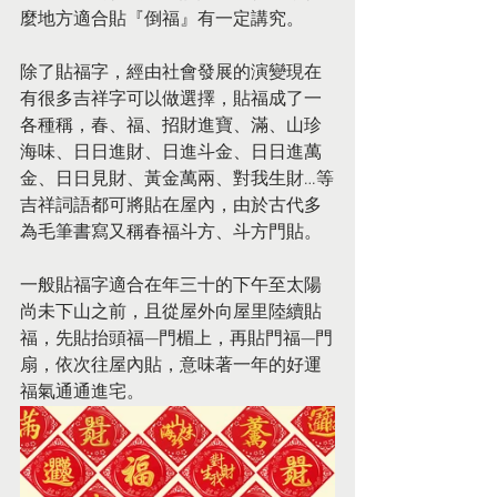
麼地方適合貼『倒福』有一定講究。
除了貼福字，經由社會發展的演變現在
有很多吉祥字可以做選擇，貼福成了一
各種稱，春、福、招財進寶、滿、山珍
海味、日日進財、日進斗金、日日進萬
金、日日見財、黃金萬兩、對我生財…等
吉祥詞語都可將貼在屋內，由於古代多
為毛筆書寫又稱春福斗方、斗方門貼。
一般貼福字適合在年三十的下午至太陽
尚未下山之前，且從屋外向屋里陸續貼
福，先貼抬頭福—門楣上，再貼門福—門
扇，依次往屋內貼，意味著一年的好運
福氣通通進宅。