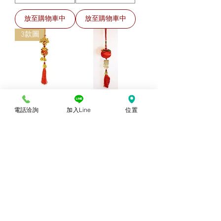
放至購物車中
放至購物車中
3款圖
AT24(金錢袋2件套
AT38(柿子掛金小
電話洽詢
加入Line
位置
小吊飾)
吊飾)
價格
價格
NT$220.00
NT$180.00
放至購物車中
放至購物車中