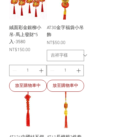
絨面彩金銀柳小
AT30金字福袋小吊
吊-馬上發財*5
飾
入-3580
價格
NT$50.00
價格
NT$150.00
放至購物車中
放至購物車中