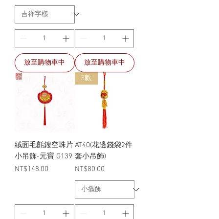
放至購物車中
放至購物車中
3款
絨面毛氈鏤空珠片
AT40(花邊錢袋2件
小吊飾-元寶 G139
套小吊飾)
價格
價格
NT$148.00
NT$80.00