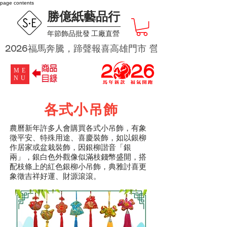
page contents
勝億紙藝品行
​年節飾品批發 工廠直營
2026福馬奔騰，蹄聲報喜高雄門市 營業時段為 週二及週四 
ME
NU
各式小吊飾
農曆新年許多人會購買各式小吊飾，有象
徵平安、特殊用途、喜慶裝飾，如以銀柳
作居家或盆栽裝飾，因銀柳諧音「銀
兩」，銀白色外觀像似滿枝錢幣盛開，搭
配枝條上的紅色銀柳小吊飾，典雅討喜更
象徵吉祥好運、財源滾滾。