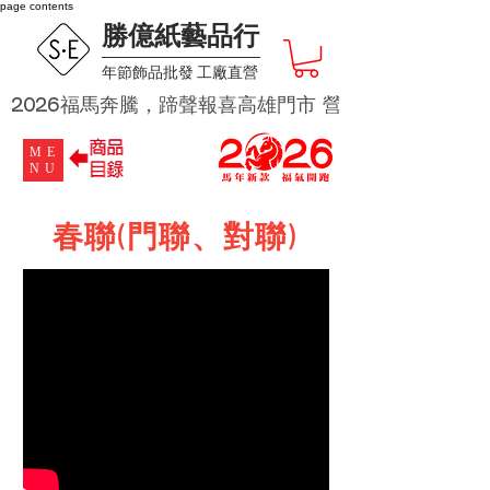
page contents
勝億紙藝品行
​年節飾品批發 工廠直營
2026福馬奔騰，蹄聲報喜高雄門市 營業時段為 週二及週四 
ME
NU
​春聯(門聯、對聯)